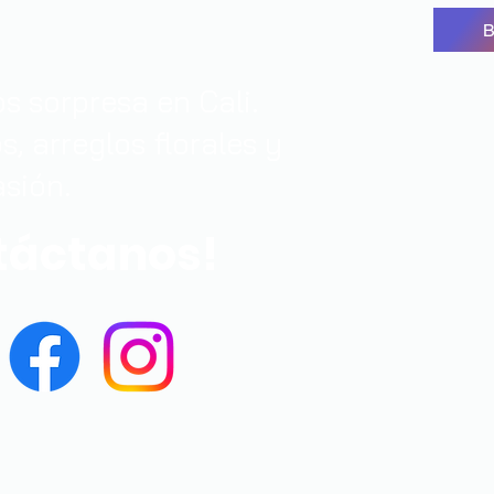
 sorpresa en Cali.
, arreglos florales y
sión.
táctanos
!