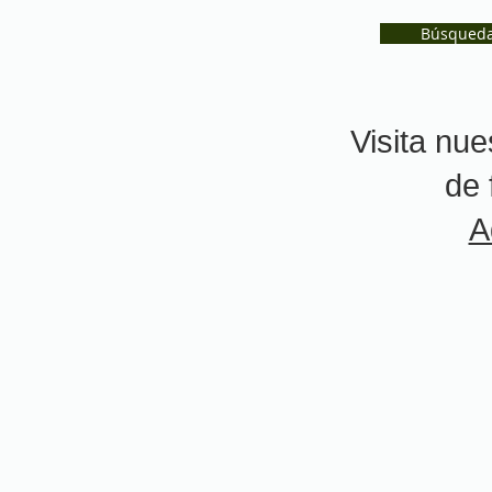
Búsqued
Visita nue
de 
A