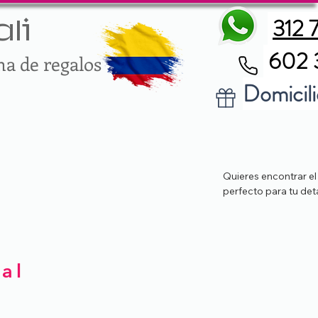
312 
li
602 
ma de regalos
Domicili
Quieres encontrar el
perfecto para tu det
al