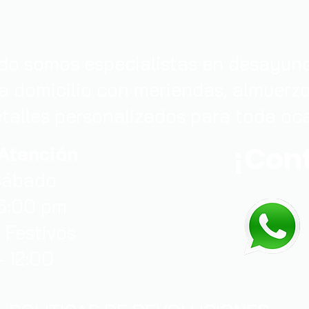
o somos especialistas en desayunos
a domicilio con meriendas, almuerzos
talles personalizados para toda oca
¡Con
 Atención
Sábado
 6:00 pm
 Festivos
- 12:00