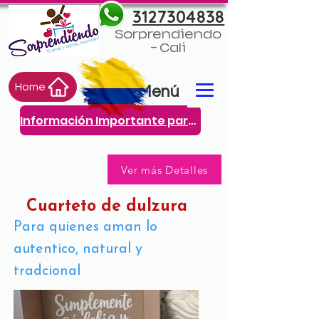
3127304838
Sorprendiendo
- Cali
Home
Menú
Información Importante para ti
Ver más Detalles
Cuarteto de dulzura
Para quienes aman lo
autentico, natural y
tradcional