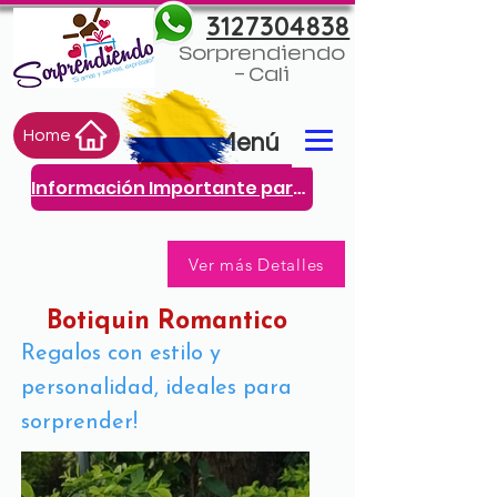
3127304838
Sorprendiendo
- Cali
Home
Menú
Información Importante para ti
Ver más Detalles
Botiquin Romantico
Regalos con estilo y
personalidad, ideales para
sorprender!