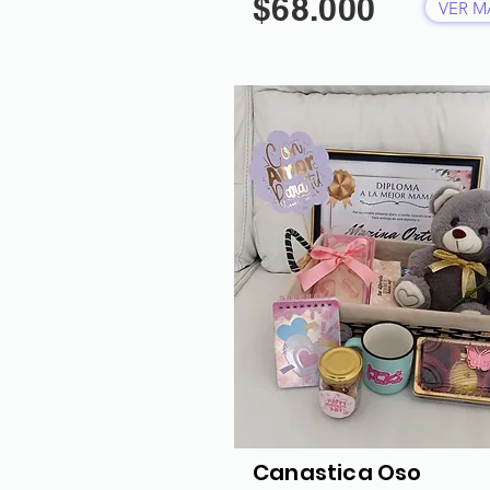
$68.000
VER M
Canastica Oso