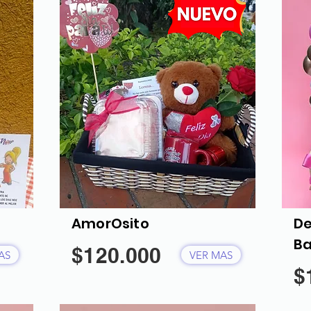
AmorOsito
De
Ba
$120.000
AS
VER MAS
$