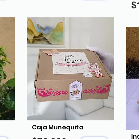
$
Caja Munequita
In