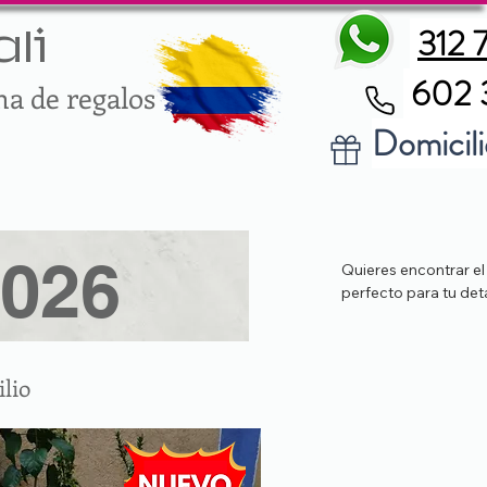
312 
li
602 
ma de regalos
Domicili
2026
Quieres encontrar el
perfecto para tu det
ilio