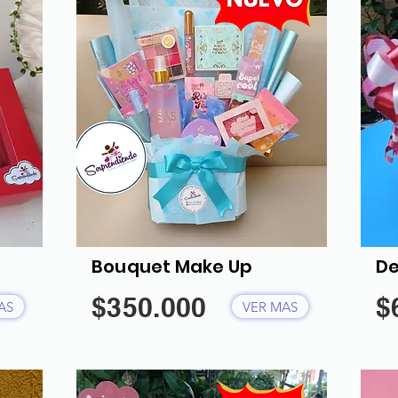
Bouquet Make Up
De
$350.000
$
AS
VER MAS