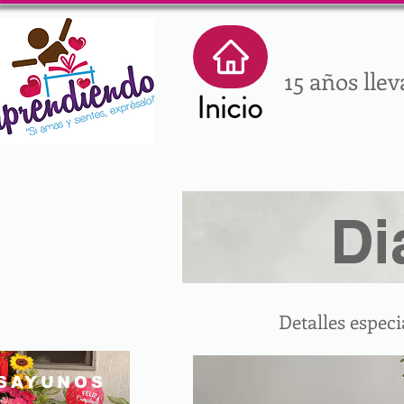
15 años lle
Inicio
Di
Detalles especi
SAYUNOS