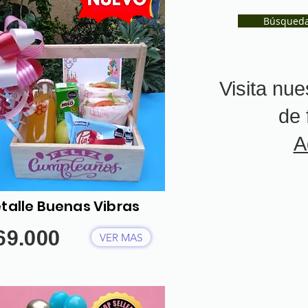
Búsqued
Visita nue
de 
A
talle Buenas Vibras
69.000
VER MAS