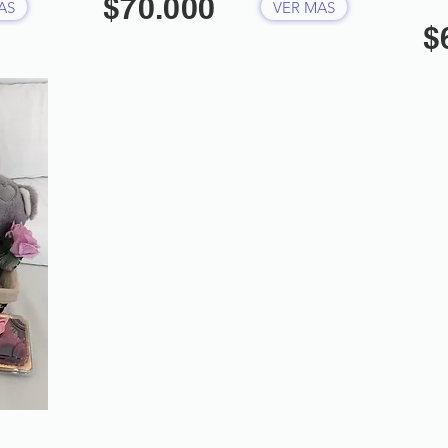
$70.000
AS
VER MAS
$