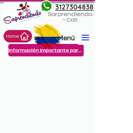
3127304838
Sorprendiendo
- Cali
Home
Menú
Información Importante para ti