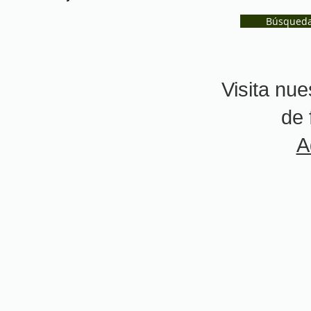
Búsqued
Visita nue
de 
A