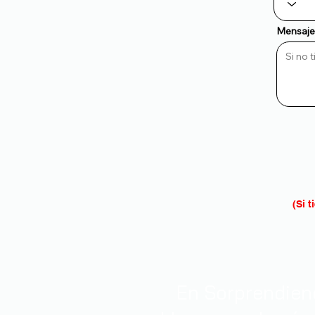
Mensaje 
(Si 
En Sorprendiend