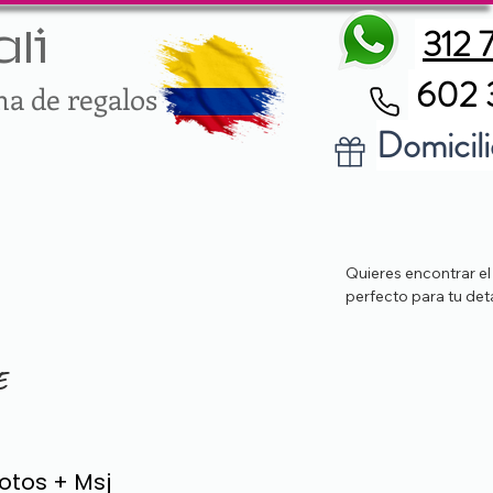
312 
li
602 
ma de regalos
Domicili
Quieres encontrar el
perfecto para tu det
E
otos + Msj