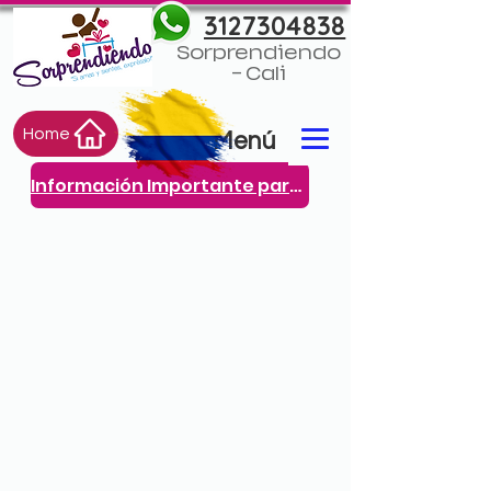
3127304838
Sorprendiendo
- Cali
Home
Menú
Información Importante para ti