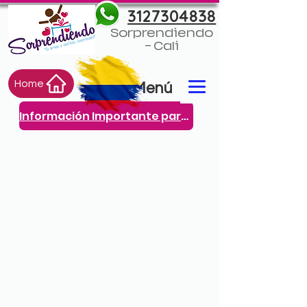
3127304838
Sorprendiendo
- Cali
Home
Menú
Información Importante para ti