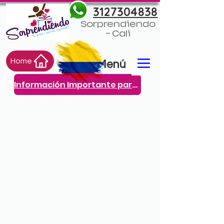
3127304838
Sorprendiendo
- Cali
Home
Menú
Información Importante para ti