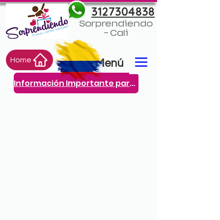
3127304838
Sorprendiendo
- Cali
Home
Menú
Información Importante para ti