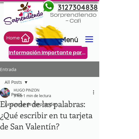
3127304838
Sorprendiendo
- Cali
Home
Menú
Información Importante para ti
Entrada
All Posts
HUGO PINZON
All Posts
3 feb
1 min de lectura
El poder de las palabras:
La ciencia de Sorprender
¿Qué escribir en tu tarjeta
de San Valentín?