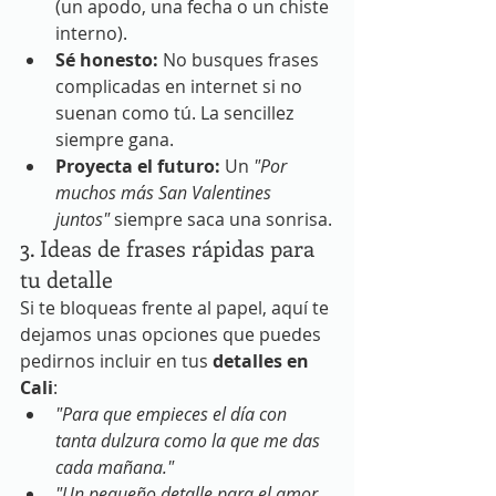
(un apodo, una fecha o un chiste 
interno).
Sé honesto:
 No busques frases 
complicadas en internet si no 
suenan como tú. La sencillez 
siempre gana.
Proyecta el futuro:
 Un 
"Por 
muchos más San Valentines 
juntos"
 siempre saca una sonrisa.
3. Ideas de frases rápidas para 
tu detalle
Si te bloqueas frente al papel, aquí te 
dejamos unas opciones que puedes 
pedirnos incluir en tus 
detalles en 
Cali
:
"Para que empieces el día con 
tanta dulzura como la que me das 
cada mañana."
"Un pequeño detalle para el amor 