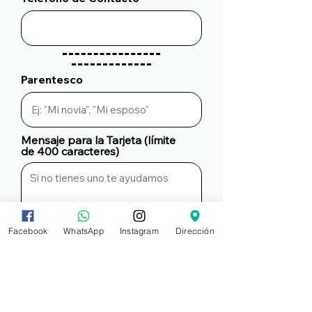
Parentesco
Mensaje para la Tarjeta (límite
de 400 caracteres)
Facebook
WhatsApp
Instagram
Dirección
Estoy consciente que al
diligenciar mi pedido está sujeto a
ser aprobado por parte de
Sorprendiendo
Enviar Pedido por Whatsapp para aprobación